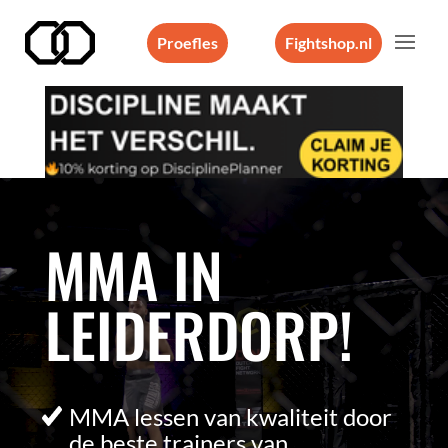
Proefles
Fightshop.nl
Videospeler
MMA IN
LEIDERDORP!
MMA lessen van kwaliteit door
de beste trainers van