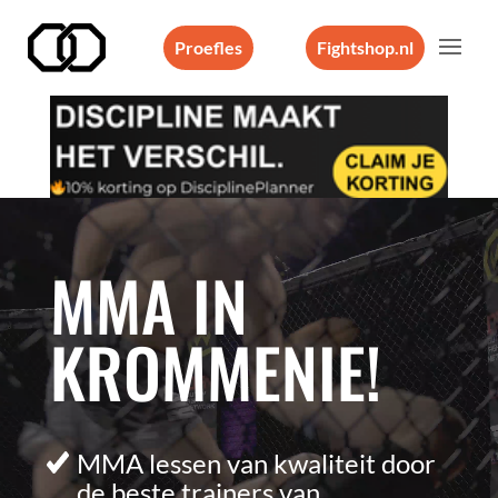
Proefles
Fightshop.nl
Videospeler
MMA IN
KROMMENIE!
MMA lessen van kwaliteit door
de beste trainers van