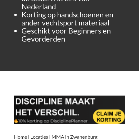
Nederland
Korting op handschoenen en
ander vechtsport materiaal
Geschikt voor Beginners en
Gevorderden
Media error: Format(s) not supported or source(s) not found
Bestand downloaden: https://nl-mmaschool.b-cdn.net/wp-
content/uploads/sites/5/2023/04/MMA-School-final-1.mp4
Home
|
Locaties
|
MMA in Zwanenburg