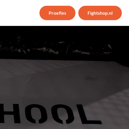
Proefles
Fightshop.nl