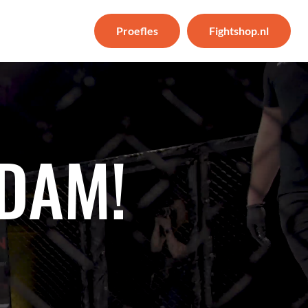
Proefles
Fightshop.nl
DAM!