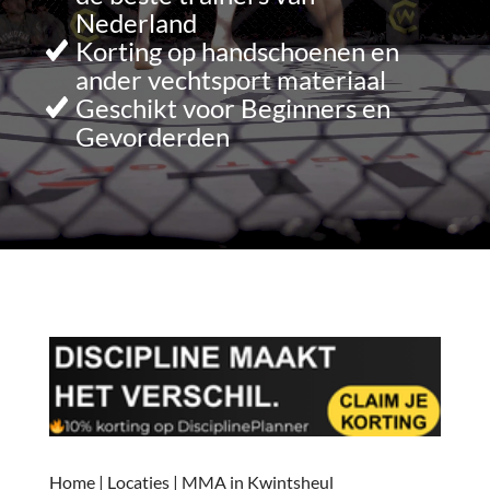
Nederland
Korting op handschoenen en
ander vechtsport materiaal
Geschikt voor Beginners en
Gevorderden
Home
|
Locaties
|
MMA in Kwintsheul