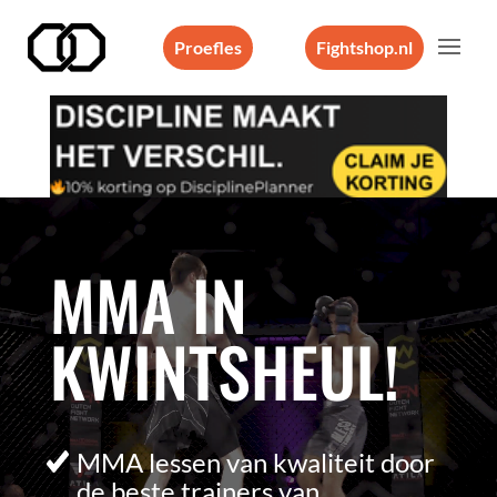
Proefles
Fightshop.nl
Videospeler
MMA IN
KWINTSHEUL!
MMA lessen van kwaliteit door
de beste trainers van