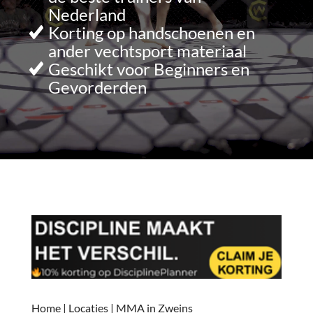
Nederland
Korting op handschoenen en
ander vechtsport materiaal
Geschikt voor Beginners en
Gevorderden
Home
|
Locaties
|
MMA in Zweins