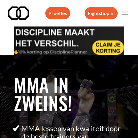
Proefles
Fightshop.nl
Videospeler
MMA IN
ZWEINS!
MMA lessen van kwaliteit door
de beste trainers van