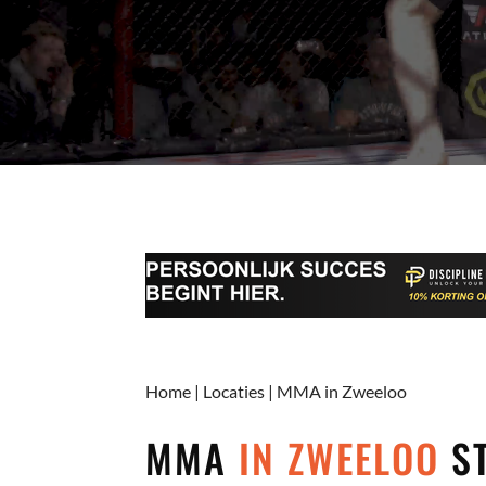
Home
|
Locaties
|
MMA in Zweeloo
MMA
IN ZWEELOO
ST