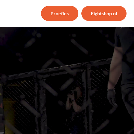
Proefles
Fightshop.nl