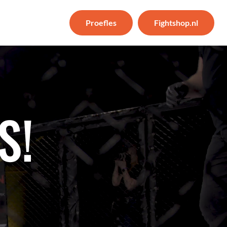
Proefles
Fightshop.nl
S!