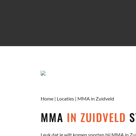
Home
|
Locaties
|
MMA in Zuidveld
Media error: Format(s) not supported or source(s) not found
MMA
IN ZUIDVELD
S
Bestand downloaden: https://nl-mmaschool.b-cdn.net/wp-
content/uploads/sites/5/2023/04/MMA-School-final-1.mp4
Leuk dat je wilt komen sporten bij MMA in Zui