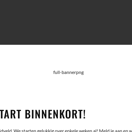
TART BINNENKORT!
dveld. We starten gelukkig over enkele weken al! Meld je aan en w