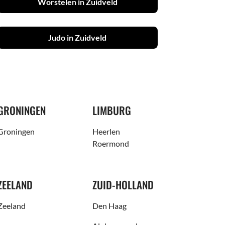
Worstelen in Zuidveld
Judo in Zuidveld
GRONINGEN
LIMBURG
Groningen
Heerlen
Roermond
ZEELAND
ZUID-HOLLAND
Zeeland
Den Haag