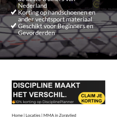
Nederland
Korting op handschoenen en
ander vechtsport materiaal
Geschikt voor Beginners en
Gevorderden
Home
|
Locaties
|
MMA in Zorgvlied