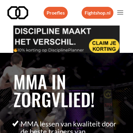
Proefles
Fightshop.nl
Videospeler
MMA IN
ZORGVLIED!
MMA lessen van kwaliteit door
de beste trainers van