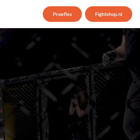
Proefles
Fightshop.nl