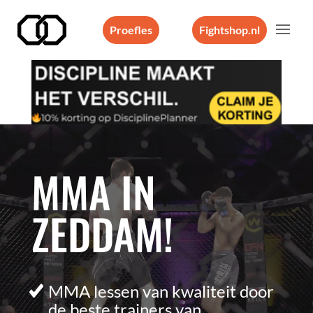
Proefles
Fightshop.nl
Videospeler
MMA IN
ZEDDAM!
MMA lessen van kwaliteit door
de beste trainers van