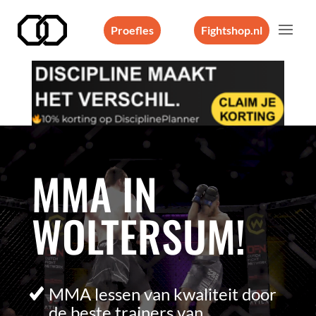
Proefles
Fightshop.nl
Videospeler
MMA IN
WOLTERSUM!
MMA lessen van kwaliteit door
de beste trainers van