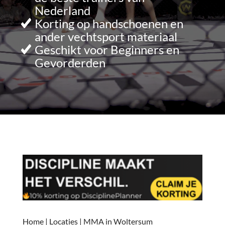
Nederland
Korting op handschoenen en
ander vechtsport materiaal
Geschikt voor Beginners en
Gevorderden
Home
|
Locaties
|
MMA in Woltersum