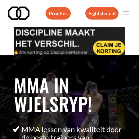
Proefles
Fightshop.nl
Videospeler
MMA IN
WJELSRYP!
MMA lessen van kwaliteit door
de beste trainers van