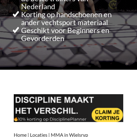
Nederland
Korting op handschoenen en
ander vechtsport materiaal
Geschikt voor Beginners en
Gevorderden
Home
|
Locaties
|
MMA in Wjelsryp