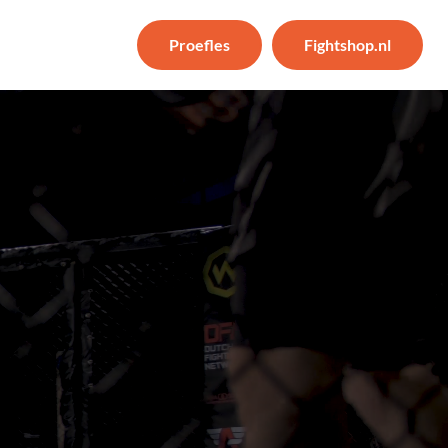
Proefles
Fightshop.nl