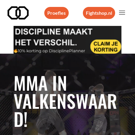
Proefles
Fightshop.nl
Videospeler
MMA IN
VALKENSWAAR
D!