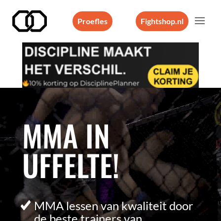
Proefles
Fightshop.nl
Videospeler
MMA IN
UFFELTE!
MMA lessen van kwaliteit door
de beste trainers van