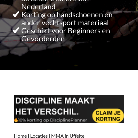
Nederland
Korting op handschoenen en
ander vechtsport materiaal
Geschikt voor Beginners en
Gevorderden
Home
|
Locaties
|
MMA in Uffelte