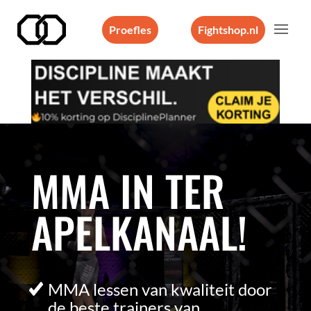
Proefles
Fightshop.nl
Videospeler
MMA IN TER
APELKANAAL!
MMA lessen van kwaliteit door
de beste trainers van