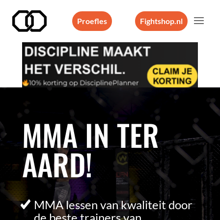
Proefles
Fightshop.nl
Videospeler
MMA IN TER
AARD!
MMA lessen van kwaliteit door
de beste trainers van