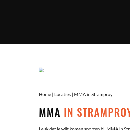
Home
|
Locaties
|
MMA in Stramproy
MMA
IN STRAMPRO
Leuk dat je wilt komen sporten bij MMA in Str