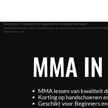
Videospeler
Media error: Format(s) not supported or source(s) not found
Bestand downloaden: https://nl-mmaschool.b-cdn.net/wp-content/uploads/sites/5/2023/04/M
School-final-1.mp4
MMA IN
MMA lessen van kwaliteit d
Korting op handschoenen en
Geschikt voor Beginners e