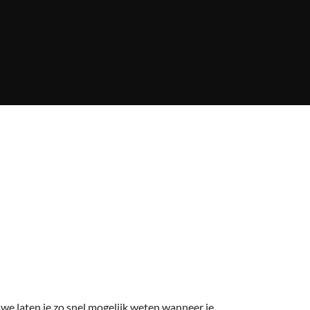
we laten je zo snel mogelijk weten wanneer je