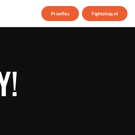
Proefles
Fightshop.nl
Y!