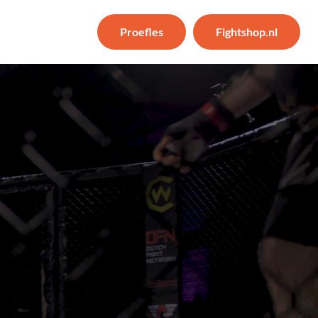
Proefles
Fightshop.nl