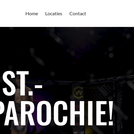
Home
Locaties
Contact
ST.-
PAROCHIE!