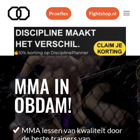
Proefles
Fightshop.nl
Videospeler
MMA IN
OBDAM!
MMA lessen van kwaliteit door
de beste trainers van