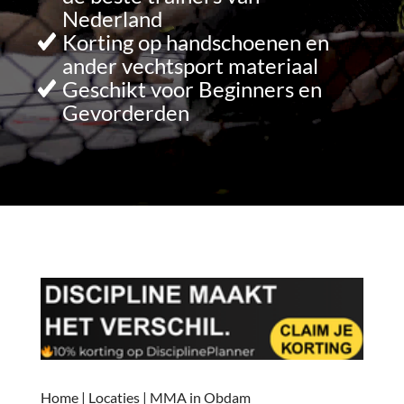
Nederland
Korting op handschoenen en
ander vechtsport materiaal
Geschikt voor Beginners en
Gevorderden
Home
|
Locaties
|
MMA in Obdam