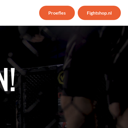
Proefles
Fightshop.nl
N!