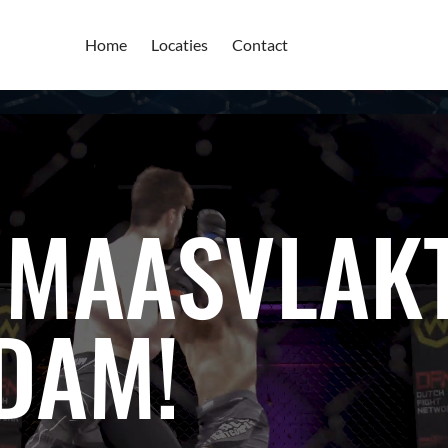
Home
Locaties
Contact
 MAASVLAK
DAM!