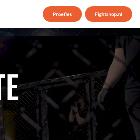
Proefles
Fightshop.nl
TE