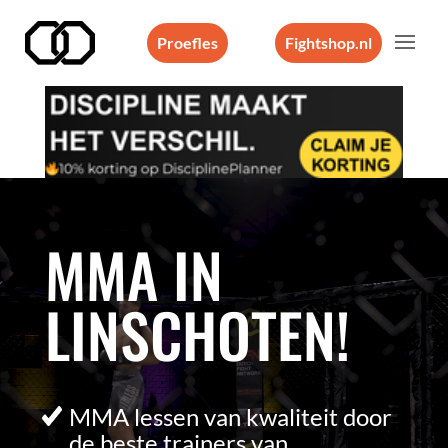
Proefles
Fightshop.nl
Videospeler
MMA IN
LINSCHOTEN!
MMA lessen van kwaliteit door
de beste trainers van