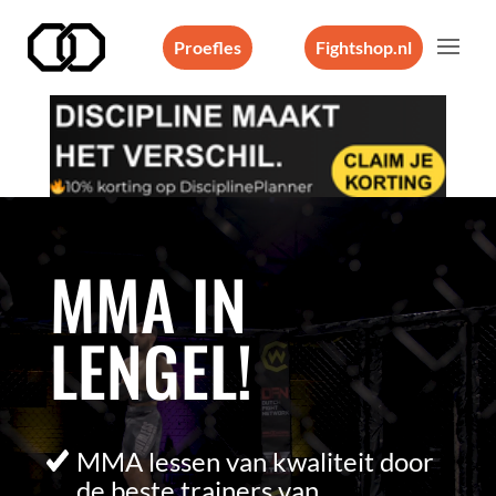
Proefles
Fightshop.nl
Videospeler
MMA IN
LENGEL!
MMA lessen van kwaliteit door
de beste trainers van