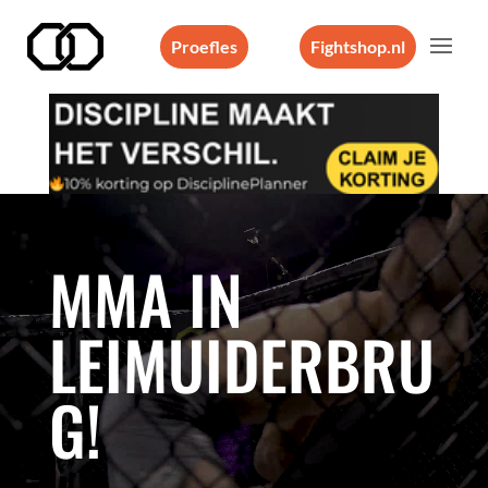
Proefles
Fightshop.nl
Videospeler
MMA IN
LEIMUIDERBRU
G!