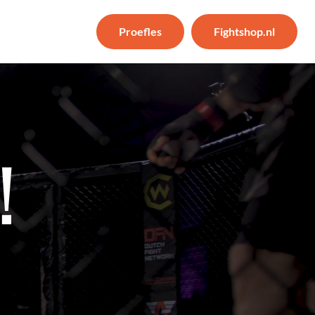
Proefles
Fightshop.nl
!