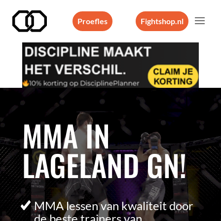
Proefles
Fightshop.nl
Videospeler
MMA IN
LAGELAND GN!
MMA lessen van kwaliteit door
de beste trainers van