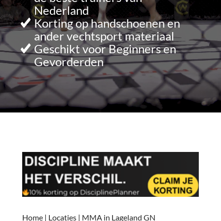
Nederland
Korting op handschoenen en
ander vechtsport materiaal
Geschikt voor Beginners en
Gevorderden
Home
|
Locaties
|
MMA in Lageland GN