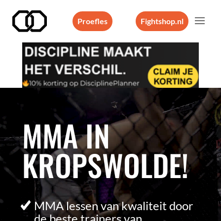
Proefles
Fightshop.nl
Videospeler
MMA IN
KROPSWOLDE!
MMA lessen van kwaliteit door
de beste trainers van