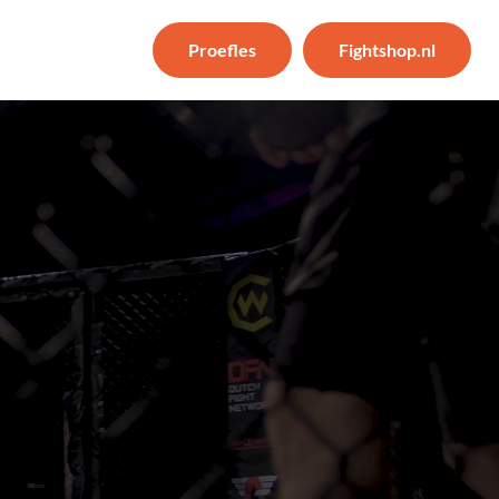
Proefles
Fightshop.nl