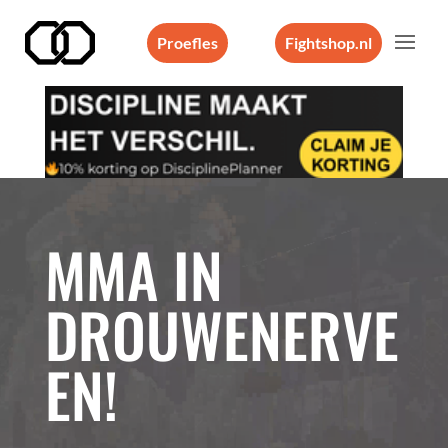
Proefles
Fightshop.nl
Videospeler
MMA IN
DROUWENERVE
EN!