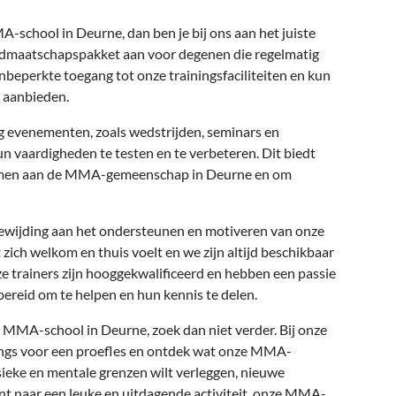
A-school in Deurne, dan ben je bij ons aan het juiste
idmaatschapspakket aan voor degenen die regelmatig
onbeperkte toegang tot onze trainingsfaciliteiten en kun
 aanbieden.
 evenementen, zoals wedstrijden, seminars en
n vaardigheden te testen en te verbeteren. Dit biedt
nemen aan de MMA-gemeenschap in Deurne en om
oewijding aan het ondersteunen en motiveren van onze
t zich welkom en thuis voelt en we zijn altijd beschikbaar
 trainers zijn hooggekwalificeerd en hebben een passie
bereid om te helpen en hun kennis te delen.
e MMA-school in Deurne, zoek dan niet verder. Bij onze
angs voor een proefles en ontdek wat onze MMA-
ysieke en mentale grenzen wilt verleggen, nieuwe
nt naar een leuke en uitdagende activiteit, onze MMA-