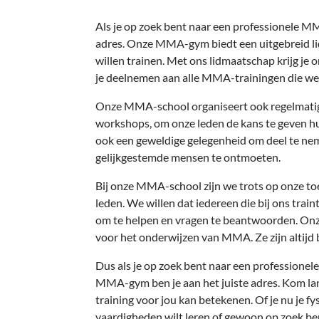
Als je op zoek bent naar een professionele MM
adres. Onze MMA-gym biedt een uitgebreid l
willen trainen. Met ons lidmaatschap krijg je 
je deelnemen aan alle MMA-trainingen die we
Onze MMA-school organiseert ook regelmatig
workshops, om onze leden de kans te geven hu
ook een geweldige gelegenheid om deel te 
gelijkgestemde mensen te ontmoeten.
Bij onze MMA-school zijn we trots op onze t
leden. We willen dat iedereen die bij ons train
om te helpen en vragen te beantwoorden. Onze
voor het onderwijzen van MMA. Ze zijn altijd 
Dus als je op zoek bent naar een professionel
MMA-gym ben je aan het juiste adres. Kom l
training voor jou kan betekenen. Of je nu je f
vaardigheden wilt leren of gewoon op zoek be