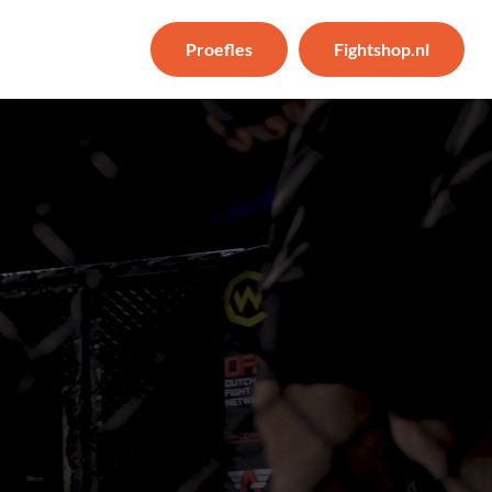
Proefles
Fightshop.nl