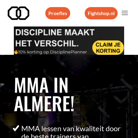
Proefles
Fightshop.nl
Videospeler
MMA IN
ALMERE!
MMA lessen van kwaliteit door
de beste trainers van